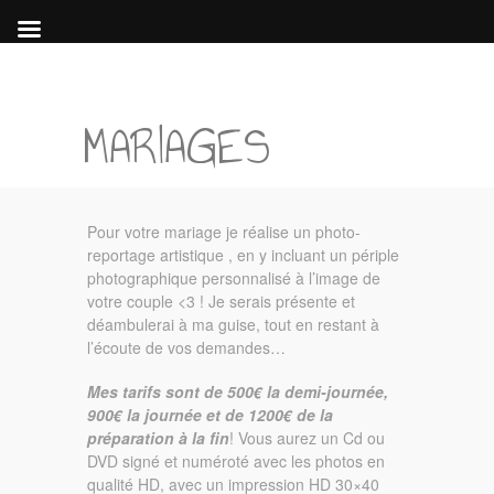
MARIAGES
Pour votre mariage je réalise un photo-
reportage artistique , en y incluant un périple
photographique personnalisé à l’image de
votre couple <3 ! Je serais présente et
déambulerai à ma guise, tout en restant à
l’écoute de vos demandes…
Mes tarifs sont de 500€ la demi-journée,
900€ la journée et de 1200€ de la
préparation à la fin
! Vous aurez un Cd ou
DVD signé et numéroté avec les photos en
qualité HD, avec un impression HD 30×40