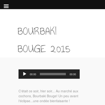
BOURBAKI
BOUGE 2015
Lecteur
00:00
00:00
audio
C'était ce soir, hier soir... Au marché aux
cochons, Bourbaki Bouge! Un peu avant
l'éclipse...une ondée bienfaisante !