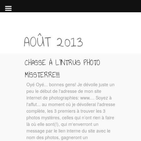
AOÛT 2013
CHASSE À L’INTRUS PHOTO
MISSTERRE!!!
Oyé Oyé... bonnes gens! Je dévoile juste un
peu le début de l'adresse de mon site
internet de photographies: www.... Soyez à
l'affut... au moment où je dévoilerai l'adresse
complète, les 3 premiers à trouver les 3
photos mystères, celles qui n’ont rien à faire
là où elle sont(!), qui m'enverront un
message par le lien interne du site avec le
nom des photos, gagneront un